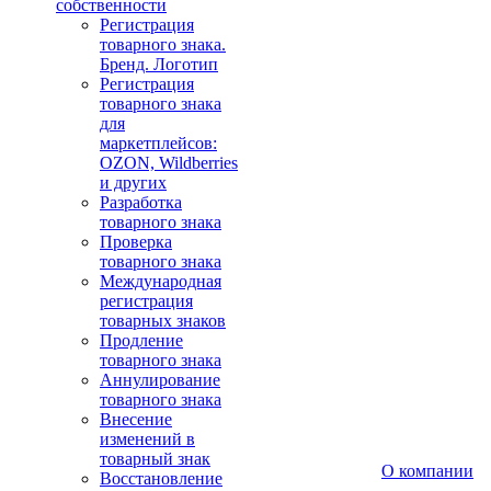
собственности
Регистрация
товарного знака.
Бренд. Логотип
Регистрация
товарного знака
для
маркетплейсов:
OZON, Wildberries
и других
Разработка
товарного знака
Проверка
товарного знака
Международная
регистрация
товарных знаков
Продление
товарного знака
Аннулирование
товарного знака
Внесение
изменений в
товарный знак
О компании
Восстановление