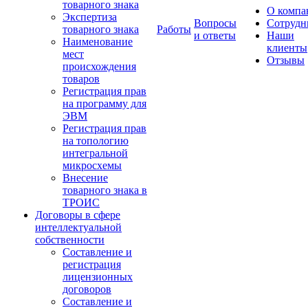
товарного знака
О компа
Экспертиза
Вопросы
Сотрудн
товарного знака
Работы
и ответы
Наши
Наименование
клиенты
мест
Отзывы
происхождения
товаров
Регистрация прав
на программу для
ЭВМ
Регистрация прав
на топологию
интегральной
микросхемы
Внесение
товарного знака в
ТРОИС
Договоры в сфере
интеллектуальной
собственности
Составление и
регистрация
лицензионных
договоров
Составление и