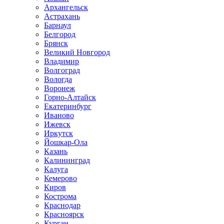
Архангельск
Астрахань
Барнаул
Белгород
Брянск
Великий Новгород
Владимир
Волгоград
Вологда
Воронеж
Горно-Алтайск
Екатеринбург
Иваново
Ижевск
Иркутск
Йошкар-Ола
Казань
Калининград
Калуга
Кемерово
Киров
Кострома
Краснодар
Красноярск
Курган