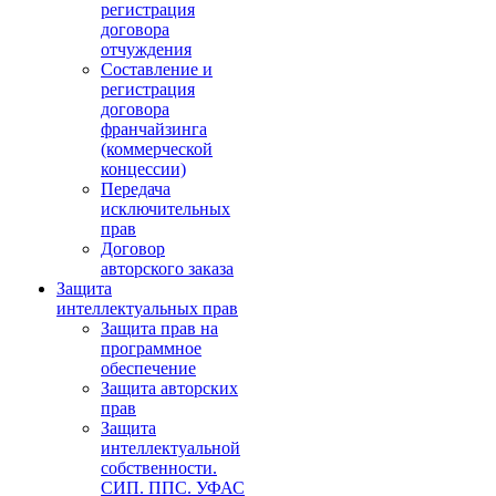
регистрация
договора
отчуждения
Составление и
регистрация
договора
франчайзинга
(коммерческой
концессии)
Передача
исключительных
прав
Договор
авторского заказа
Защита
интеллектуальных прав
Защита прав на
программное
обеспечение
Защита авторских
прав
Защита
интеллектуальной
собственности.
СИП. ППС. УФАС