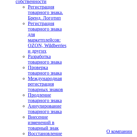
собственности
Регистрация
товарного знака.
Бренд. Логотип
Регистрация
товарного знака
для
маркетплейсов:
OZON, Wildberries
и других
Разработка
товарного знака
Проверка
товарного знака
Международная
регистрация
товарных знаков
Продление
товарного знака
Аннулирование
товарного знака
Внесение
изменений в
товарный знак
О компании
Восстановление