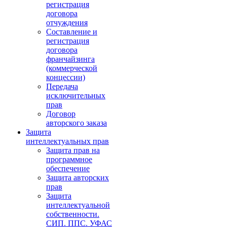
регистрация
договора
отчуждения
Составление и
регистрация
договора
франчайзинга
(коммерческой
концессии)
Передача
исключительных
прав
Договор
авторского заказа
Защита
интеллектуальных прав
Защита прав на
программное
обеспечение
Защита авторских
прав
Защита
интеллектуальной
собственности.
СИП. ППС. УФАС