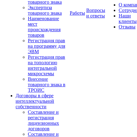
товарного знака
О компа
Экспертиза
Вопросы
Сотрудн
товарного знака
Работы
и ответы
Наши
Наименование
клиенты
мест
Отзывы
происхождения
товаров
Регистрация прав
на программу для
ЭВМ
Регистрация прав
на топологию
интегральной
микросхемы
Внесение
товарного знака в
ТРОИС
Договоры в сфере
интеллектуальной
собственности
Составление и
регистрация
лицензионных
договоров
Составление и