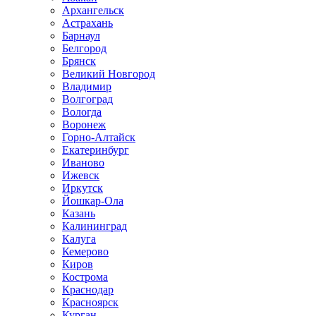
Архангельск
Астрахань
Барнаул
Белгород
Брянск
Великий Новгород
Владимир
Волгоград
Вологда
Воронеж
Горно-Алтайск
Екатеринбург
Иваново
Ижевск
Иркутск
Йошкар-Ола
Казань
Калининград
Калуга
Кемерово
Киров
Кострома
Краснодар
Красноярск
Курган