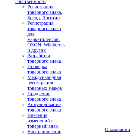
собственности
Регистрация
товарного знака.
Бренд. Логотип
Регистрация
товарного знака
для
маркетплейсов:
OZON, Wildberries
и других
Разработка
товарного знака
Проверка
товарного знака
Международная
регистрация
товарных знаков
Продление
товарного знака
Аннулирование
товарного знака
Внесение
изменений в
товарный знак
О компании
Восстановление