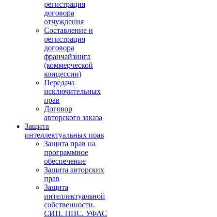
регистрация
договора
отчуждения
Составление и
регистрация
договора
франчайзинга
(коммерческой
концессии)
Передача
исключительных
прав
Договор
авторского заказа
Защита
интеллектуальных прав
Защита прав на
программное
обеспечение
Защита авторских
прав
Защита
интеллектуальной
собственности.
СИП. ППС. УФАС