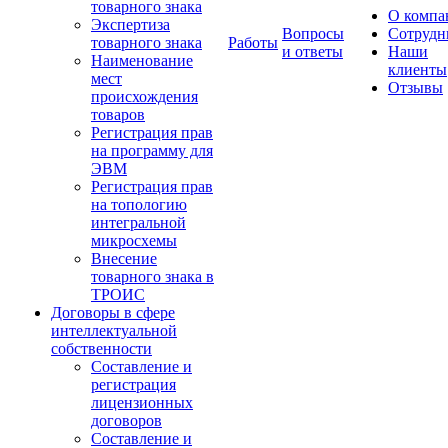
товарного знака
О компа
Экспертиза
Вопросы
Сотрудн
товарного знака
Работы
и ответы
Наши
Наименование
клиенты
мест
Отзывы
происхождения
товаров
Регистрация прав
на программу для
ЭВМ
Регистрация прав
на топологию
интегральной
микросхемы
Внесение
товарного знака в
ТРОИС
Договоры в сфере
интеллектуальной
собственности
Составление и
регистрация
лицензионных
договоров
Составление и