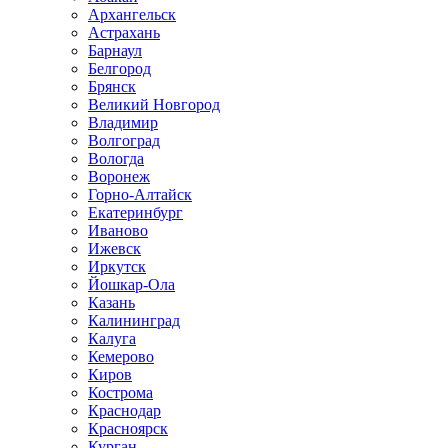
Архангельск
Астрахань
Барнаул
Белгород
Брянск
Великий Новгород
Владимир
Волгоград
Вологда
Воронеж
Горно-Алтайск
Екатеринбург
Иваново
Ижевск
Иркутск
Йошкар-Ола
Казань
Калининград
Калуга
Кемерово
Киров
Кострома
Краснодар
Красноярск
Курган